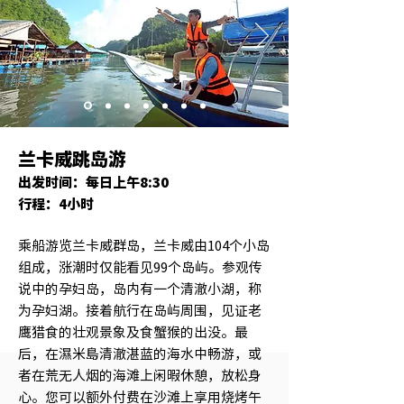
兰卡威跳岛游
出发时间：每日上午8:30
行程：4小时
乘船游览兰卡威群岛，兰卡威由104个小岛
组成，涨潮时仅能看见99个岛屿。参观传
说中的孕妇岛，岛内有一个清澈小湖，称
为孕妇湖。接着航行在岛屿周围，见证老
鹰猎食的壮观景象及食蟹猴的出没。最
后，在濕米島清澈湛蓝的海水中畅游，或
者在荒无人烟的海滩上闲暇休憩，放松身
心。您可以额外付费在沙滩上享用烧烤午